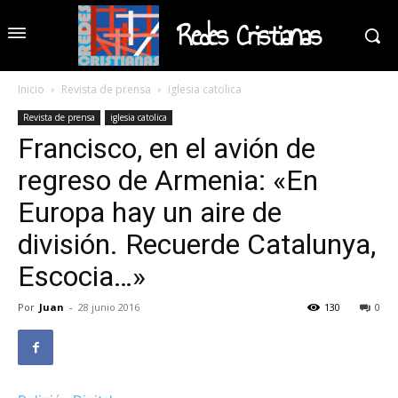
Redes Cristianas
Inicio
Revista de prensa
iglesia catolica
Revista de prensa
iglesia catolica
Francisco, en el avión de
regreso de Armenia: «En
Europa hay un aire de
división. Recuerde Catalunya,
Escocia…»
Por
Juan
-
28 junio 2016
130
0