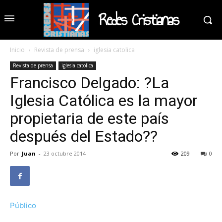
Redes Cristianas
Inicio
Revista de prensa
iglesia catolica
Revista de prensa
iglesia catolica
Francisco Delgado: ?La
Iglesia Católica es la mayor
propietaria de este país
después del Estado??
Por
Juan
-
23 octubre 2014
209
0
Público