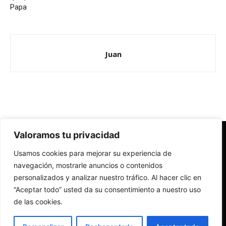
Papa
Juan
Valoramos tu privacidad
Redes Cristianas
Usamos cookies para mejorar su experiencia de
Una mirada alternativa sobre la Iglesia católica y la sociedad
- Colectivos de Redes Cristianas
navegación, mostrarle anuncios o contenidos
personalizados y analizar nuestro tráfico. Al hacer clic en
“Aceptar todo” usted da su consentimiento a nuestro uso
de las cookies.