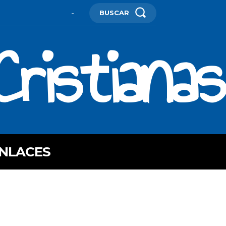
BUSCAR
-
ristianas
NLACES