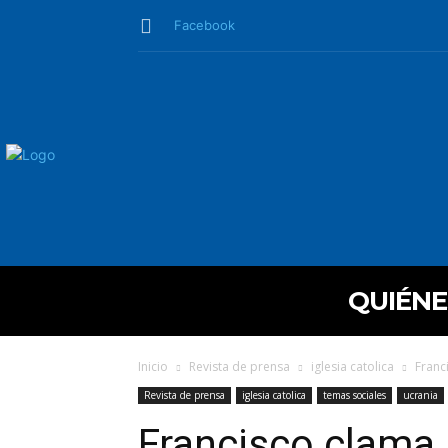
Facebook
QUIÉN
Inicio
Revista de prensa
iglesia catolica
Franc
Revista de prensa
iglesia catolica
temas sociales
ucrania
Francisco clama p