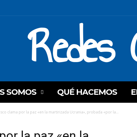
Redes C
ES SOMOS
QUÉ HACEMOS
E
isco clama por la paz «en la martirizada Ucrania», probada «por la...
or la paz «en la