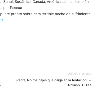
el Sahel, Sudáfrica, Canadá, América Latina… también
pa por Pascua
nte pronto sobre esta terrible noche de sufrimiento
ia ···
Artículo siguiente
¡Padre, No me dejes que caiga en la tentación! --
a
Alfonso J. Olaz