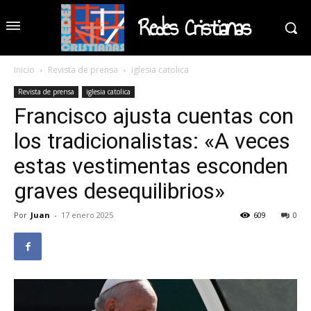
Redes Cristianas
Inicio
Revista de prensa
iglesia catolica
Revista de prensa
iglesia catolica
Francisco ajusta cuentas con
los tradicionalistas: «A veces
estas vestimentas esconden
graves desequilibrios»
Por
Juan
-
17 enero 2025
609
0