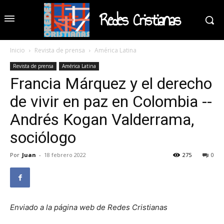
Redes Cristianas
Inicio
Revista de prensa
América Latina
Revista de prensa
América Latina
Francia Márquez y el derecho
de vivir en paz en Colombia --
Andrés Kogan Valderrama,
sociólogo
Por
Juan
-
18 febrero 2022
275
0
Enviado a la página web de Redes Cristianas