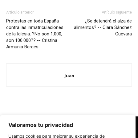
Artículo anterior
Artículo siguiente
Protestas en toda España
¿Se detendrá el alza de
contra las inmatriculaciones
alimentos? -- Clara Sánchez
de la Iglesia: ?No son 1.000,
Guevara
son 100.000?? -- Cristina
Armunia Berges
Juan
Valoramos tu privacidad
Redes Cristianas
Usamos cookies para mejorar su experiencia de
Una mirada alternativa sobre la Iglesia católica y la sociedad