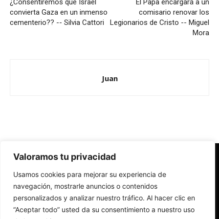
¿Consentiremos que Israel
El Papa encargará a un
convierta Gaza en un inmenso
comisario renovar los
cementerio?? -- Silvia Cattori
Legionarios de Cristo -- Miguel
Mora
Juan
Valoramos tu privacidad
Redes Cristianas
Usamos cookies para mejorar su experiencia de
Una mirada alternativa sobre la Iglesia católica y la sociedad
- Colectivos de Redes Cristianas
navegación, mostrarle anuncios o contenidos
personalizados y analizar nuestro tráfico. Al hacer clic en
“Aceptar todo” usted da su consentimiento a nuestro uso