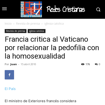
Redes Cristianas
Inicio
Revista de prensa
iglesia catolica
Revista de prensa
iglesia catolica
Francia critica al Vaticano
por relacionar la pedofilia con
la homosexualidad
Por
Juan
-
15 abril 2010
176
0
El País
El ministro de Exteriores francés considera