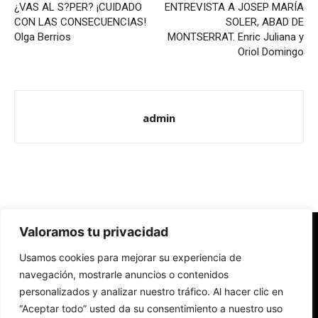
¿VAS AL S?PER? ¡CUIDADO
ENTREVISTA A JOSEP MARÍA
CON LAS CONSECUENCIAS!
SOLER, ABAD DE
Olga Berrios
MONTSERRAT. Enric Juliana y
Oriol Domingo
admin
Valoramos tu privacidad
Redes Cristianas
Usamos cookies para mejorar su experiencia de
Una mirada alternativa sobre la Iglesia católica y la sociedad
- Colectivos de Redes Cristianas
navegación, mostrarle anuncios o contenidos
personalizados y analizar nuestro tráfico. Al hacer clic en
“Aceptar todo” usted da su consentimiento a nuestro uso