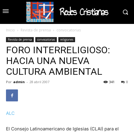
Redes Cristianas
Inicio
Revista de prensa
convocatorias
Revista de prensa
convocatorias
religiones
FORO INTERRELIGIOSO:
HACIA UNA NUEVA
CULTURA AMBIENTAL
Por
admin
-
28 abril 2007
341
0
ALC
El Consejo Latinoamericano de Iglesias (CLAI) para el