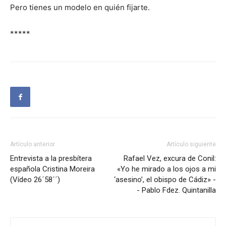
Pero tienes un modelo en quién fijarte.
*****
Artículo anterior
Artículo siguiente
Entrevista a la presbítera
Rafael Vez, excura de Conil:
española Cristina Moreira
«Yo he mirado a los ojos a mi
(Vídeo 26´58´´)
‘asesino’, el obispo de Cádiz» -
- Pablo Fdez. Quintanilla