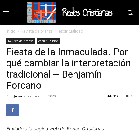
Redes Cristianas
Inicio
Revista de prensa
espiritualidad
Revista de prensa
espiritualidad
Fiesta de la Inmaculada. Por
qué cambiar la interpretación
tradicional -- Benjamín
Forcano
Por
Juan
-
7 diciembre 2020
316
0
Enviado a la página web de Redes Cristianas