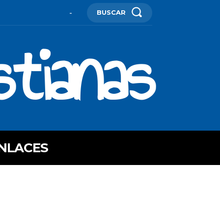
BUSCAR
-
stianas
NLACES