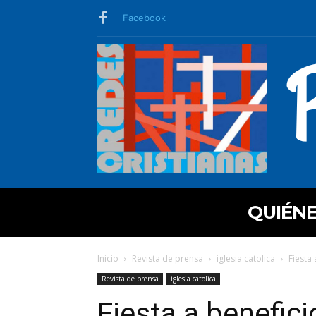
Facebook
QUIÉN
Inicio
Revista de prensa
iglesia catolica
Fiesta
Revista de prensa
iglesia catolica
Fiesta a benefici