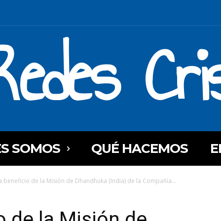
Redes Cri
ES SOMOS
QUÉ HACEMOS
E
 a beneficio de la Misión de Dhandhuka (India) de la Compañía...
o de la Misión de