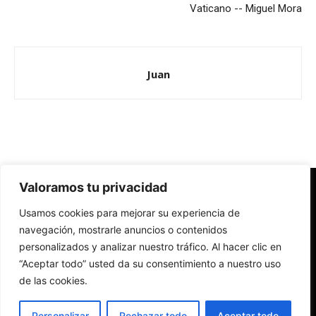
Vaticano -- Miguel Mora
Juan
Valoramos tu privacidad
Redes Cristianas
Usamos cookies para mejorar su experiencia de
Una mirada alternativa sobre la Iglesia católica y la sociedad
- Colectivos de Redes Cristianas
navegación, mostrarle anuncios o contenidos
personalizados y analizar nuestro tráfico. Al hacer clic en
“Aceptar todo” usted da su consentimiento a nuestro uso
de las cookies.
Personalizar
Rechazar todo
Aceptar todo