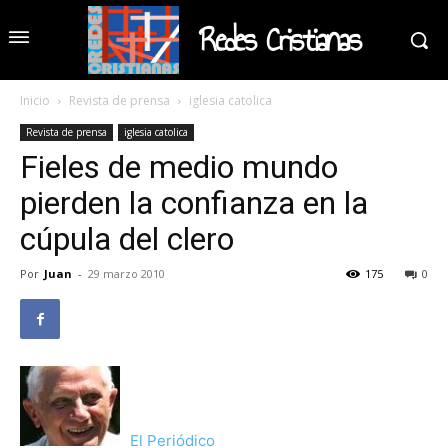
Redes Cristianas
Inicio
Revista de prensa
iglesia catolica
Revista de prensa
iglesia catolica
Fieles de medio mundo
pierden la confianza en la
cúpula del clero
Por
Juan
-
29 marzo 2010
175
0
El Periódico