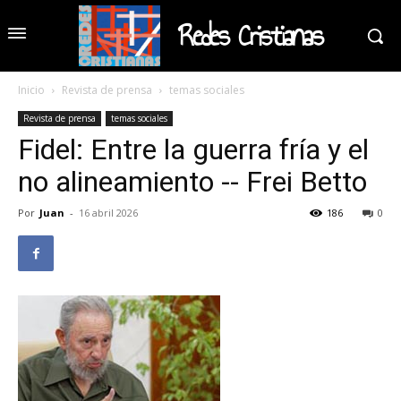
Redes Cristianas
Inicio
Revista de prensa
temas sociales
Revista de prensa
temas sociales
Fidel: Entre la guerra fría y el
no alineamiento -- Frei Betto
Por
Juan
-
16 abril 2026
186
0