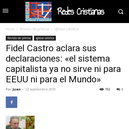
Redes Cristianas
Inicio
Revista de prensa
iglesia catolica
Revista de prensa
iglesia catolica
Fidel Castro aclara sus
declaraciones: «el sistema
capitalista ya no sirve ni para
EEUU ni para el Mundo»
Por
Juan
-
12 septiembre 2010
192
0