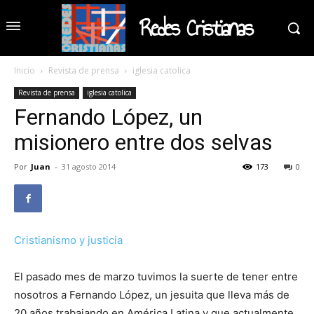
Redes Cristianas
Inicio
Revista de prensa
iglesia catolica
Revista de prensa
iglesia catolica
Fernando López, un
misionero entre dos selvas
Por
Juan
-
31 agosto 2014
173
0
Cristianismo y justicia
El pasado mes de marzo tuvimos la suerte de tener entre
nosotros a Fernando López, un jesuita que lleva más de
20 años trabajando en América Latina y que actualmente