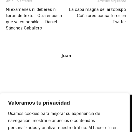
Artículo anterior
Artículo siguiente
Ni exámenes ni deberes ni
La capa magna del arzobispo
libros de texto… Otra escuela
Cañizares causa furor en
que ya es posible -- Daniel
Twitter
Sánchez Caballero
Juan
Valoramos tu privacidad
Redes Cristianas
Usamos cookies para mejorar su experiencia de
Una mirada alternativa sobre la Iglesia católica y la sociedad
- Colectivos de Redes Cristianas
navegación, mostrarle anuncios o contenidos
personalizados y analizar nuestro tráfico. Al hacer clic en