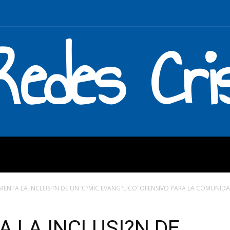
Redes Cri
MOS
QUÉ HACEMOS
ENLAC
MENTA LA INCLUSI?N DE UN ‘C?MIC EVANG?LICO’ OFENSIVO PARA LA COMUNIDAD
 LA INCLUSI?N DE