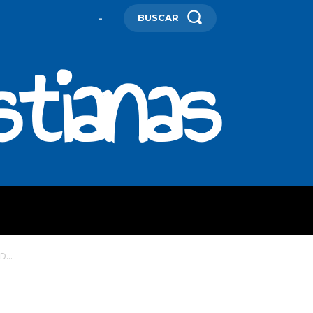
BUSCAR
-
stianas
ES
MORE
...