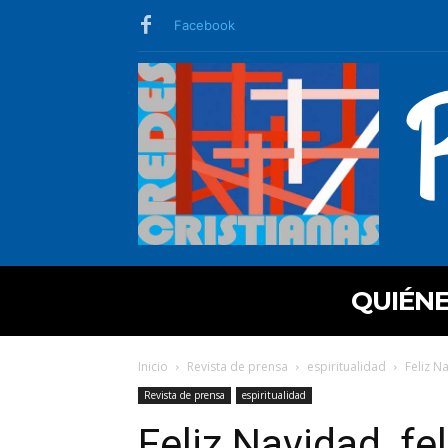
Facebook
QUIÉN
Inicio
Revista de prensa
espiritualidad
Feliz N
Revista de prensa
espiritualidad
Feliz Navidad, fe