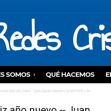
Redes Cri
ES SOMOS
QUÉ HACEMOS
E
avidad, feliz año nuevo -- Juan Cejudo,miembro de MOCEOP y de...
liz año nuevo -- Juan