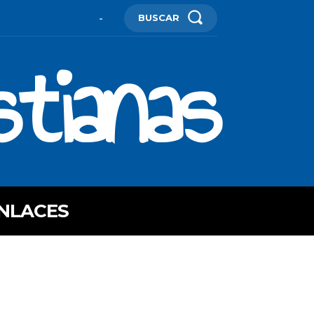
BUSCAR
-
stianas
NLACES