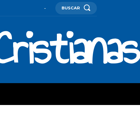
BUSCAR
-
ristianas
ES
MORE