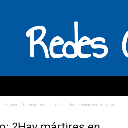
Redes C
MOS
QUÉ HACEMOS
ENLAC
iano Montero: ?Hay mártires en los dos bandos, también entre los curas...
o: ?Hay mártires en