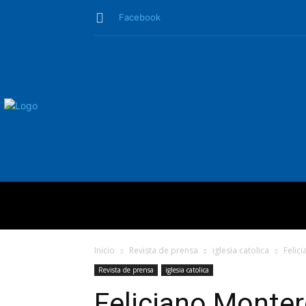
Facebook
QUIÉNES SO
Inicio
Revista de prensa
iglesia catolica
Felic
Revista de prensa
iglesia catolica
Feliciano Monter