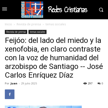
Redes Cristianas
Inicio
Revista de prensa
temas sociales
Revista de prensa
temas sociales
Feijóo: del lado del miedo y la
xenofobia, en claro contraste
con la voz de humanidad del
arzobispo de Santiago -- José
Carlos Enríquez Díaz
Por
Juan
-
29 julio 2025
297
0