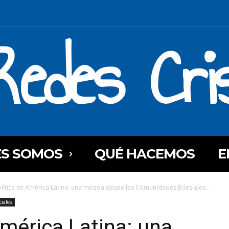
Redes Cri
ES SOMOS
QUÉ HACEMOS
E
olítica en América Latina: una mirada desde las Comunidades Eclesiales...
ciales
América Latina: una