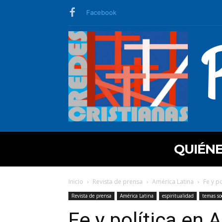
Facebook
QUIÉN
Inicio
Revista de prensa
América Latina
Fe y p
Revista de prensa
América Latina
espiritualidad
temas so
Fe y política en 