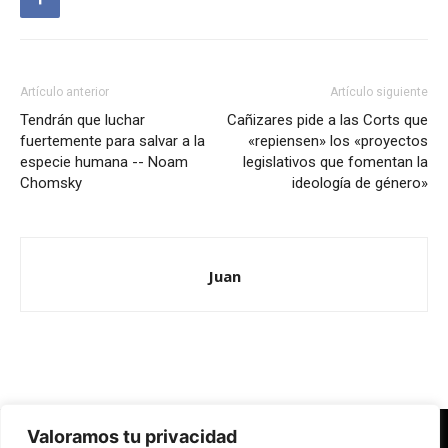
Artículo anterior
Artículo siguiente
Tendrán que luchar
Cañizares pide a las Corts que
fuertemente para salvar a la
«repiensen» los «proyectos
especie humana -- Noam
legislativos que fomentan la
Chomsky
ideología de género»
Juan
Valoramos tu privacidad
Redes Cristianas