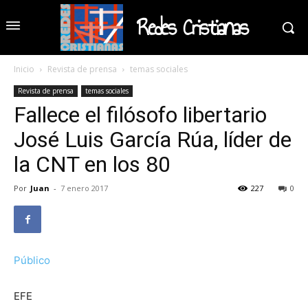
Redes Cristianas
Inicio
Revista de prensa
temas sociales
Revista de prensa
temas sociales
Fallece el filósofo libertario
José Luis García Rúa, líder de
la CNT en los 80
Por
Juan
-
7 enero 2017
227
0
Público
EFE