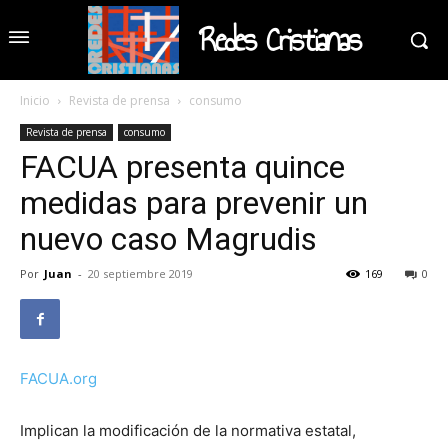
Redes Cristianas
Inicio
Revista de prensa
consumo
Revista de prensa
consumo
FACUA presenta quince
medidas para prevenir un
nuevo caso Magrudis
Por
Juan
-
20 septiembre 2019
169
0
FACUA.org
Implican la modificación de la normativa estatal,