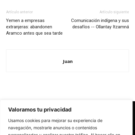
Artículo anterior
Artículo siguiente
Yemen a empresas
Comunicación indígena y sus
extranjeras: abandonen
desafíos -- Ollantay Itzamná
Aramco antes que sea tarde
Juan
Valoramos tu privacidad
Redes Cristianas
Usamos cookies para mejorar su experiencia de
Una mirada alternativa sobre la Iglesia católica y la sociedad
- Colectivos de Redes Cristianas
navegación, mostrarle anuncios o contenidos
personalizados y analizar nuestro tráfico. Al hacer clic en