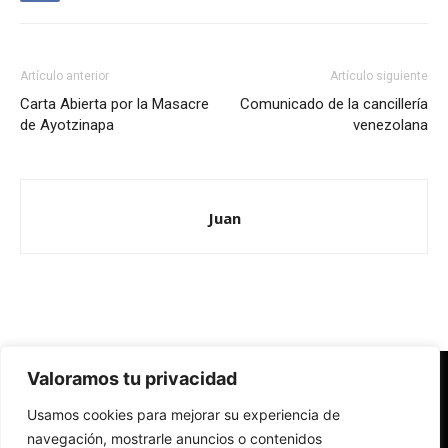
Artículo anterior
Artículo siguiente
Carta Abierta por la Masacre
Comunicado de la cancillería
de Ayotzinapa
venezolana
Juan
Valoramos tu privacidad
Redes Cristianas
Usamos cookies para mejorar su experiencia de
Una mirada alternativa sobre la Iglesia católica y la sociedad
- Colectivos de Redes Cristianas
navegación, mostrarle anuncios o contenidos