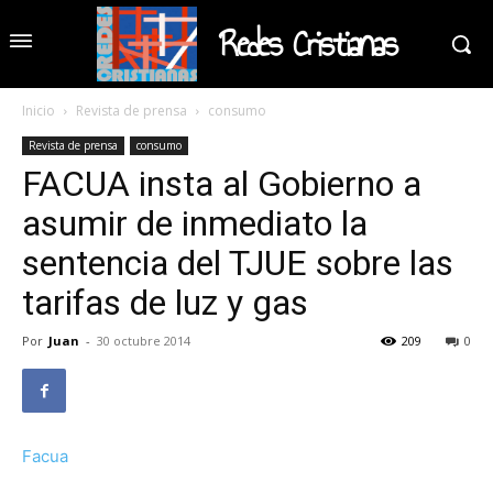
Redes Cristianas
Inicio
Revista de prensa
consumo
Revista de prensa
consumo
FACUA insta al Gobierno a
asumir de inmediato la
sentencia del TJUE sobre las
tarifas de luz y gas
Por
Juan
-
30 octubre 2014
209
0
Facua