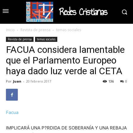
Redes Cristianas
Inicio
Revista de prensa
temas sociales
Revista de prensa
temas sociales
FACUA considera lamentable
que el Parlamento Europeo
haya dado luz verde al CETA
Por
Juan
-
20 febrero 2017
136
0
Facua
IMPLICARÁ UNA P?RDIDA DE SOBERANÍA Y UNA REBAJA