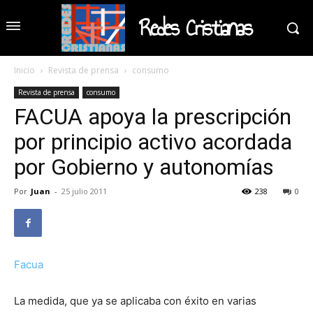
Redes Cristianas
Inicio
Revista de prensa
consumo
Revista de prensa
consumo
FACUA apoya la prescripción
por principio activo acordada
por Gobierno y autonomías
Por
Juan
-
25 julio 2011
238
0
Facua
La medida, que ya se aplicaba con éxito en varias