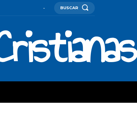
BUSCAR
-
ristianas
ES
MORE