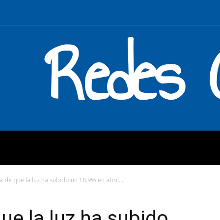
Redes C
MOS
QUÉ HACEMOS
ENLAC
a de que la luz ha subido un 18,9% en abril...
ue la luz ha subido