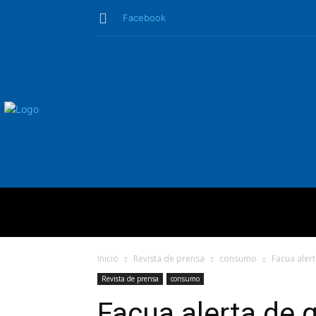
Facebook
QUIÉNES SO
Inicio
Revista de prensa
consumo
Facua alert
Revista de prensa
consumo
Facua alerta de q