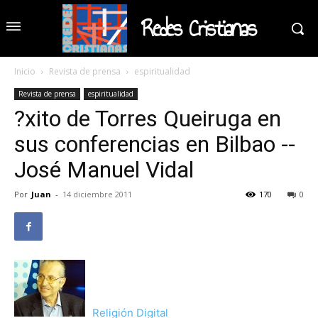
Redes Cristianas
Inicio
Revista de prensa
espiritualidad
Revista de prensa
espiritualidad
?xito de Torres Queiruga en
sus conferencias en Bilbao --
José Manuel Vidal
Por
Juan
-
14 diciembre 2011
170
0
Religión Digital