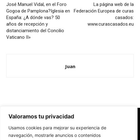
José Manuel Vidal, en el Foro
La página web de la
Gogoa de Pamplona?Iglesia en
Federación Europea de curas
España: ¿A dónde vas? 50
casados:
años de recepción y
www.curascasados.eu
distanciamiento del Concilio
Vaticano II»
Juan
Valoramos tu privacidad
Redes Cristianas
Usamos cookies para mejorar su experiencia de
Una mirada alternativa sobre la Iglesia católica y la sociedad
- Colectivos de Redes Cristianas
navegación, mostrarle anuncios o contenidos