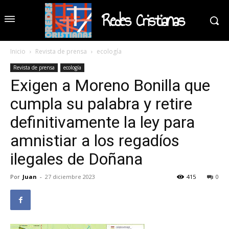
Redes Cristianas
Inicio
Revista de prensa
ecología
Revista de prensa
ecología
Exigen a Moreno Bonilla que
cumpla su palabra y retire
definitivamente la ley para
amnistiar a los regadíos
ilegales de Doñana
Por
Juan
-
27 diciembre 2023
415
0