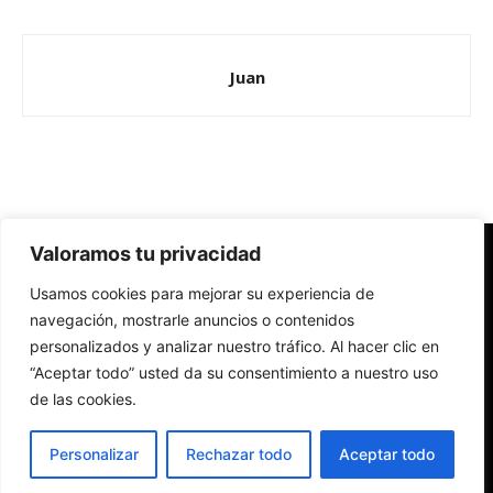
Juan
Valoramos tu privacidad
Redes Cristianas
Usamos cookies para mejorar su experiencia de
Una mirada alternativa sobre la Iglesia católica y la sociedad
- Colectivos de Redes Cristianas
navegación, mostrarle anuncios o contenidos
personalizados y analizar nuestro tráfico. Al hacer clic en
“Aceptar todo” usted da su consentimiento a nuestro uso
de las cookies.
Personalizar
Rechazar todo
Aceptar todo