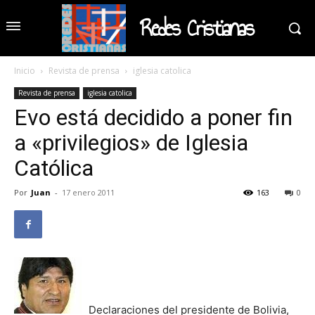
Redes Cristianas
Inicio
Revista de prensa
iglesia catolica
Revista de prensa
iglesia catolica
Evo está decidido a poner fin
a «privilegios» de Iglesia
Católica
Por
Juan
-
17 enero 2011
163
0
Declaraciones del presidente de Bolivia,