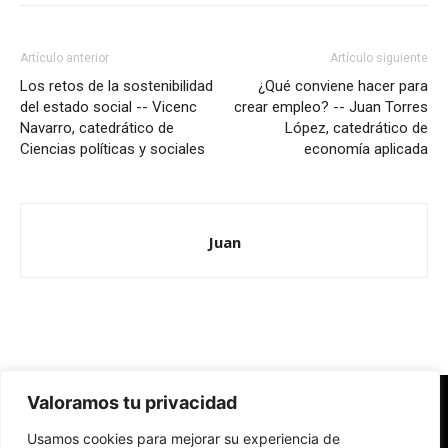
Artículo anterior
Artículo siguiente
Los retos de la sostenibilidad
¿Qué conviene hacer para
del estado social -- Vicenc
crear empleo? -- Juan Torres
Navarro, catedrático de
López, catedrático de
Ciencias políticas y sociales
economía aplicada
Juan
Valoramos tu privacidad
Redes Cristianas
Usamos cookies para mejorar su experiencia de
Una mirada alternativa sobre la Iglesia católica y la sociedad