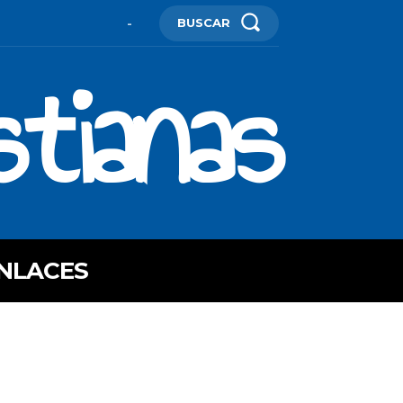
BUSCAR
-
stianas
NLACES