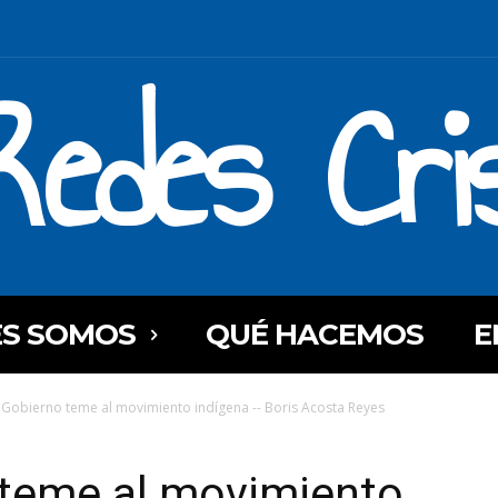
Redes Cri
ES SOMOS
QUÉ HACEMOS
E
l Gobierno teme al movimiento indígena -- Boris Acosta Reyes
 teme al movimiento