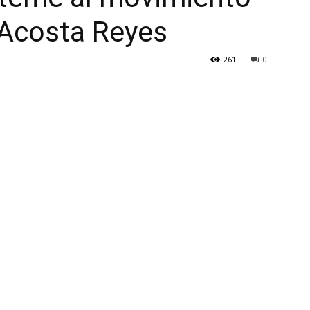
s Acosta Reyes
261
0