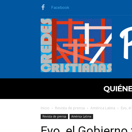
Facebook
QUIÉN
Inicio
Revista de prensa
América Latina
Evo, e
Revista de prensa
América Latina
Evo, el Gobierno