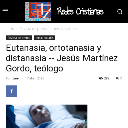
Redes Cristianas
Inicio
Revista de prensa
temas sociales
Revista de prensa
temas sociales
Eutanasia, ortotanasia y
distanasia -- Jesús Martínez
Gordo, teólogo
Por
Juan
-
17 abril 2026
282
0