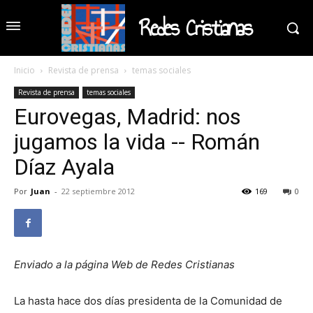
Redes Cristianas
Inicio
Revista de prensa
temas sociales
Revista de prensa
temas sociales
Eurovegas, Madrid: nos
jugamos la vida -- Román
Díaz Ayala
Por
Juan
-
22 septiembre 2012
169
0
Enviado a la página Web de Redes Cristianas
La hasta hace dos días presidenta de la Comunidad de