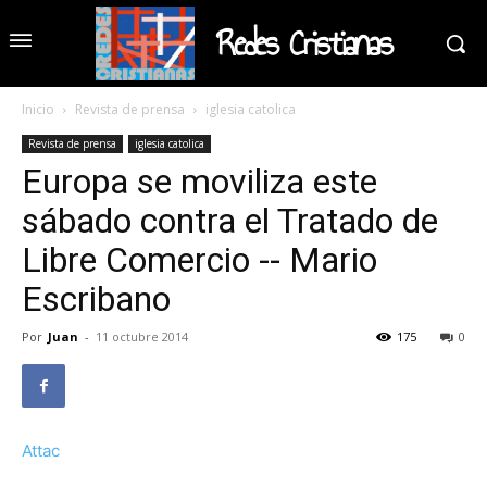
Redes Cristianas
Inicio
Revista de prensa
iglesia catolica
Revista de prensa
iglesia catolica
Europa se moviliza este
sábado contra el Tratado de
Libre Comercio -- Mario
Escribano
Por
Juan
-
11 octubre 2014
175
0
Attac