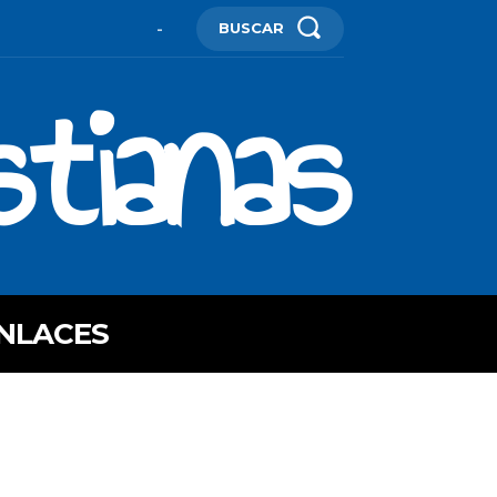
BUSCAR
-
stianas
NLACES