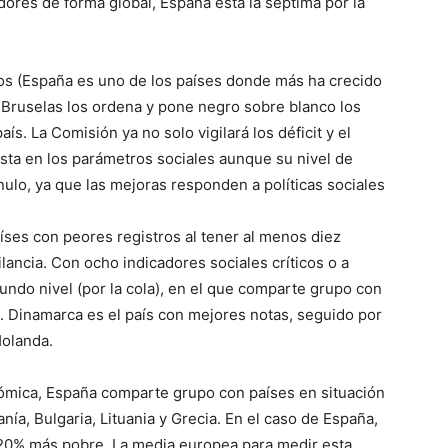
dores de forma global, España está la séptima por la
os (España es uno de los países donde más ha crecido
 Bruselas los ordena y pone negro sobre blanco los
aís. La Comisión ya no solo vigilará los déficit y el
ista en los parámetros sociales aunque su nivel de
lo, ya que las mejoras responden a políticas sociales
países con peores registros al tener al menos diez
ilancia. Con ocho indicadores sociales críticos o a
gundo nivel (por la cola), en el que comparte grupo con
al. Dinamarca es el país con mejores notas, seguido por
Holanda.
nómica, España comparte grupo con países en situación
ía, Bulgaria, Lituania y Grecia. En el caso de España,
 20% más pobre. La media europea para medir esta