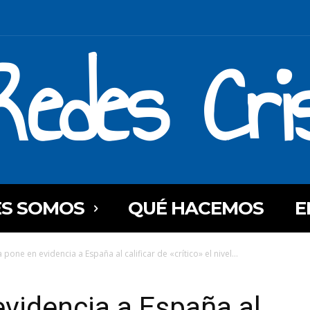
Redes Cri
ES SOMOS
QUÉ HACEMOS
E
pone en evidencia a España al calificar de «crítico» el nivel...
videncia a España al