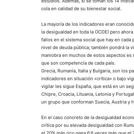
estudios. Además, si se toman los 14 indica
cola en calidad de su bienestar social.
La mayoría de los indicadores eran conocid
la desigualdad en toda la OCDE) pero ahora
fallos en el sistema social que hay en cada p
nivel de deuda pública; también pondrá la v
maniobra en muchos de estos aspectos es nu
que son competencia de cada país.
Grecia, Rumanía, Italia y Bulgaria, son los 
indicadores en situación «crítica» o bajo vig
vigilar les sigue España, que está en un se
Chipre, Croacia, Lituania, Letonia y Portug
un grupo que conforman Suecia, Austria y 
En el caso concreto de la desigualdad eco
crítica por su elevada desigualdad con Ruman
el 20% más rico gana 6,6 veces más que el