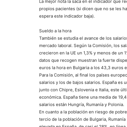
La mejor nota la saca en el indicador que r
propios pacientes (si dicen que no se les h
espera este indicador baja).
Sueldo a la hora
También se estudia el avance de los salari
mercado laboral. Según la Comisión, los salar
crecieron en la UE un 1,3% y menos de un 1%
datos que recogen muestran la fuerte disper
euros la hora en Bulgaria a los 43,3 euros
Para la Comisión, al final los países europe
salarios y los de bajos salarios. España es 
junto con Chipre, Eslovenia e Italia, este ú
económica. España tiene una media de 19,4 eu
salarios están Hungría, Rumanía y Polonia.
En cuanto a la población en riesgo de pobre
tercio de la población de Bulgaria, Rumanía
elevada en España, de casi el 28%, en línea c