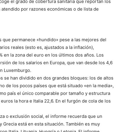
ecoge el grado de cobertura sanitaria que reportan los
a atendido por razones económicas o de lista de
os que permanece «hundido» pese a las mejores del
ios reales (esto es, ajustados a la inflación),
 en la zona del euro en los últimos dos años. Los
sión de los salarios en Europa, que van desde los 4,6
 en Luxemburgo.
os se han dividido en dos grandes bloques: los de altos
uno de los pocos países que está situado «en la media»,
ltimo país el único comparable por tamaño y estructura
ros la hora e Italia 22,6. En el furgón de cola de los
za o exclusión social, el informe recuerda que un
 y Grecia está en esta situación. También es muy
on Italia, Lituania, Hungría o Letonia. El informe