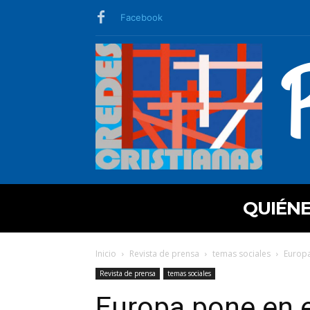
Facebook
QUIÉN
Inicio
Revista de prensa
temas sociales
Europa 
Revista de prensa
temas sociales
Europa pone en e