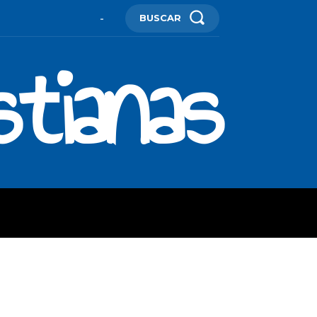
BUSCAR
-
stianas
ES
MORE