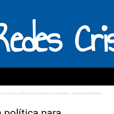
Redes Cri
MOS
QUÉ HACEMOS
ENLAC
 en la acción política para humanizar la sociedad -- Fernando Bermúdez
 política para