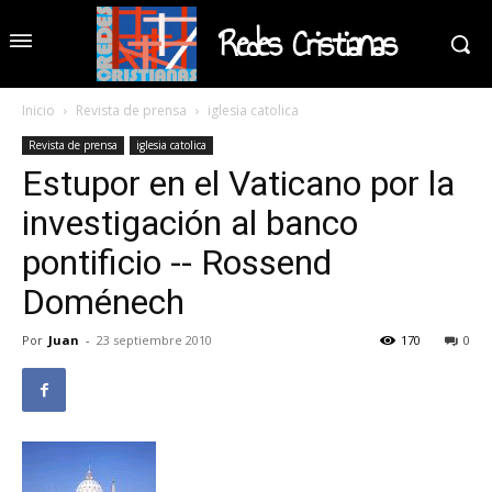
Redes Cristianas
Inicio
Revista de prensa
iglesia catolica
Revista de prensa
iglesia catolica
Estupor en el Vaticano por la
investigación al banco
pontificio -- Rossend
Doménech
Por
Juan
-
23 septiembre 2010
170
0