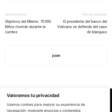
Artículo anterior
Artículo siguiente
Objetivos del Milenio: 70.000
El presidente del banco del
Niños morirán durante la
Vaticano se defiende del caso
cumbre
de blanqueo
Juan
Valoramos tu privacidad
Redes Cristianas
Usamos cookies para mejorar su experiencia de
Una mirada alternativa sobre la Iglesia católica y la sociedad
- Colectivos de Redes Cristianas
navegación, mostrarle anuncios o contenidos