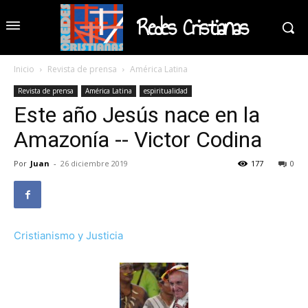
Redes Cristianas
Inicio
Revista de prensa
América Latina
Revista de prensa
América Latina
espiritualidad
Este año Jesús nace en la
Amazonía -- Victor Codina
Por
Juan
-
26 diciembre 2019
177
0
Cristianismo y Justicia