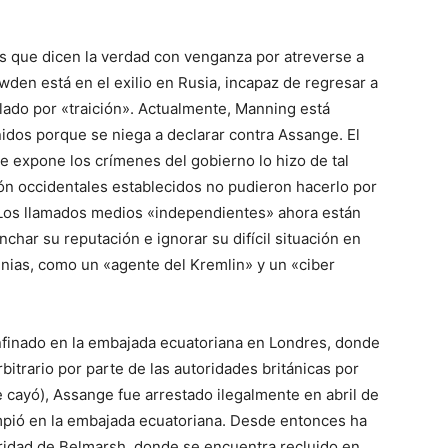
s que dicen la verdad con venganza por atreverse a
owden está en el exilio en Rusia, incapaz de regresar a
lado por «traición». Actualmente, Manning está
idos porque se niega a declarar contra Assange. El
 expone los crímenes del gobierno lo hizo de tal
 occidentales establecidos no pudieron hacerlo por
 Los llamados medios «independientes» ahora están
char su reputación e ignorar su difícil situación en
mnias, como un «agente del Kremlin» y un «ciber
nfinado en la embajada ecuatoriana en Londres, donde
 arbitrario por parte de las autoridades británicas por
 cayó), Assange fue arrestado ilegalmente en abril de
umpió en la embajada ecuatoriana. Desde entonces ha
ridad de Belmarsh, donde se encuentra recluido en