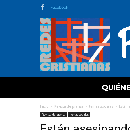
Facebook
QUIÉN
Inicio
Revista de prensa
temas sociales
Están 
Revista de prensa
temas sociales
Están asesinando