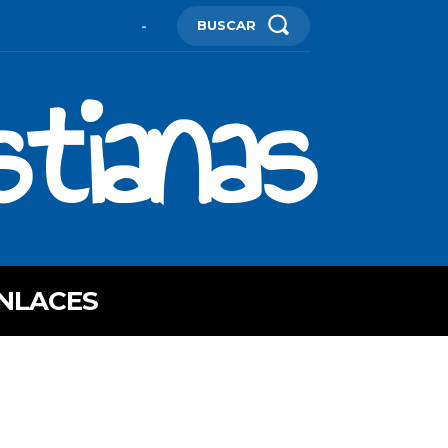
BUSCAR
-
stianas
NLACES