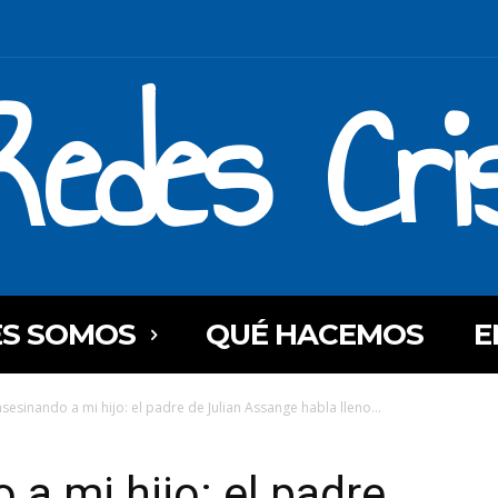
Redes Cri
ES SOMOS
QUÉ HACEMOS
E
asesinando a mi hijo: el padre de Julian Assange habla lleno...
 a mi hijo: el padre