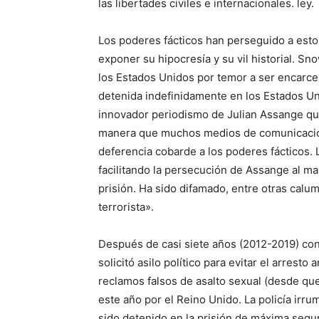
las libertades civiles e internacionales. ley.
Los poderes fácticos han perseguido a esto
exponer su hipocresía y su vil historial. Sn
los Estados Unidos por temor a ser encarce
detenida indefinidamente en los Estados Un
innovador periodismo de Julian Assange que
manera que muchos medios de comunicación
deferencia cobarde a los poderes fácticos.
facilitando la persecución de Assange al man
prisión. Ha sido difamado, entre otras calu
terrorista».
Después de casi siete años (2012-2019) co
solicitó asilo político para evitar el arresto
reclamos falsos de asalto sexual (desde que
este año por el Reino Unido. La policía irr
sido detenido en la prisión de máxima segu