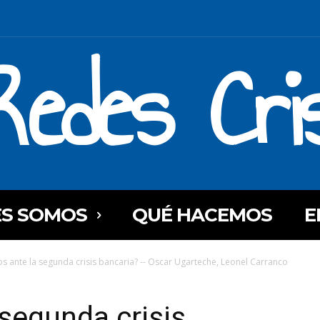
Redes Cri
ES SOMOS
QUÉ HACEMOS
E
s ante la segunda crisis bancaria? -- Oscar Ugarteche, Leonel Carranco
segunda crisis