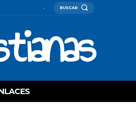
BUSCAR
-
stianas
NLACES