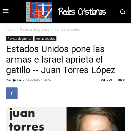
Redes Cristianas
Inicio
Revista de prensa
temas sociales
Revista de prensa
temas sociales
Estados Unidos pone las
armas e Israel aprieta el
gatillo -- Juan Torres López
Por
Juan
-
14 octubre 2024
279
0