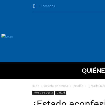
Facebook
QUIÉN
Inicio
Revista de prensa
laicidad
¿Estado acon
Revista de prensa
laicidad
¿Estado aconfesi