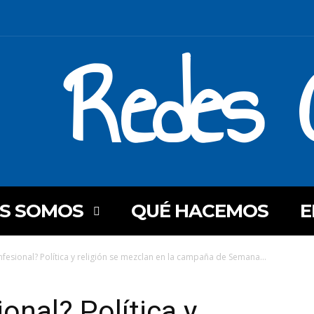
Redes C
ES SOMOS
QUÉ HACEMOS
E
fesional? Política y religión se mezclan en la campaña de Semana...
onal? Política y