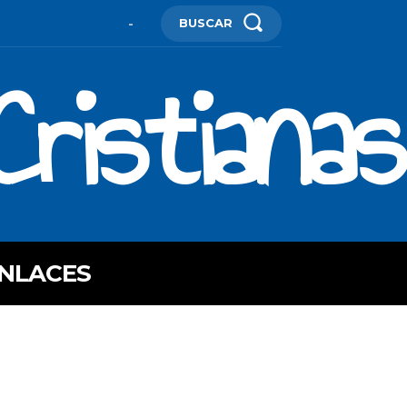
BUSCAR
-
ristianas
NLACES