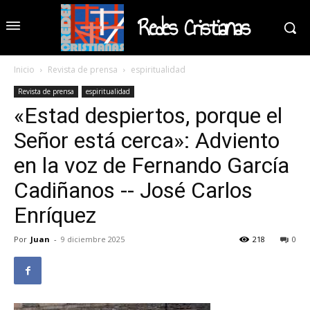
Redes Cristianas
Inicio
Revista de prensa
espiritualidad
Revista de prensa
espiritualidad
«Estad despiertos, porque el
Señor está cerca»: Adviento
en la voz de Fernando García
Cadiñanos -- José Carlos
Enríquez
Por
Juan
-
9 diciembre 2025
218
0