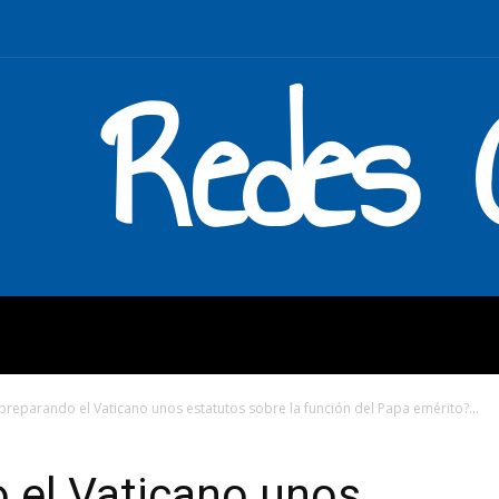
Redes C
MOS
QUÉ HACEMOS
ENLAC
 preparando el Vaticano unos estatutos sobre la función del Papa emérito?...
 el Vaticano unos