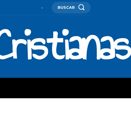
BUSCAR
-
ristianas
ES
MORE