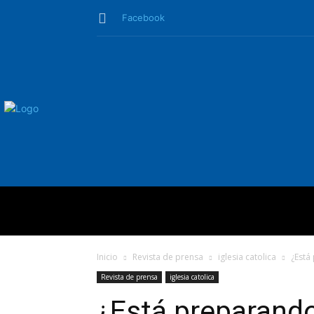
Facebook
QUIÉNES SO
Inicio
Revista de prensa
iglesia catolica
¿Está
Revista de prensa
iglesia catolica
¿Está preparando