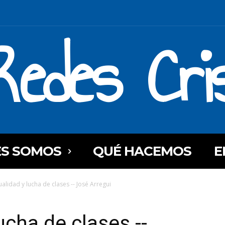
Redes Cri
ES SOMOS
QUÉ HACEMOS
E
ualidad y lucha de clases -- José Arregui
lucha de clases --