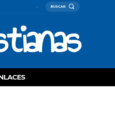
BUSCAR
-
stianas
NLACES