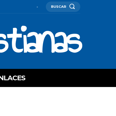
BUSCAR
-
stianas
NLACES