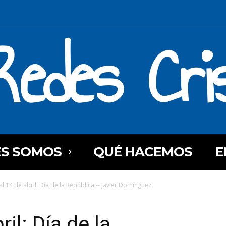
Redes Cri
ES SOMOS
QUÉ HACEMOS
E
al 14 de abril: Día de la República -- Javier Domínguez
il: Día de la