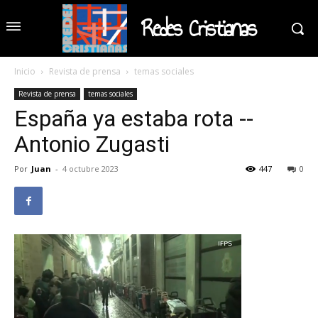
Redes Cristianas
Inicio
Revista de prensa
temas sociales
Revista de prensa
temas sociales
España ya estaba rota --
Antonio Zugasti
Por
Juan
-
4 octubre 2023
447
0