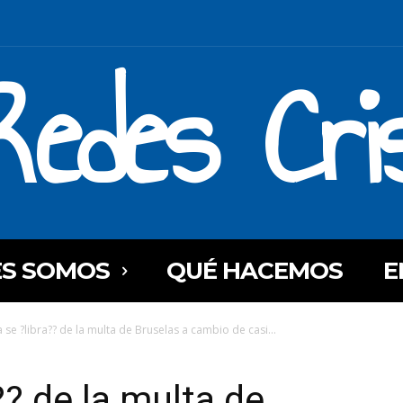
Redes Cri
ES SOMOS
QUÉ HACEMOS
E
 se ?libra?? de la multa de Bruselas a cambio de casi...
?? de la multa de