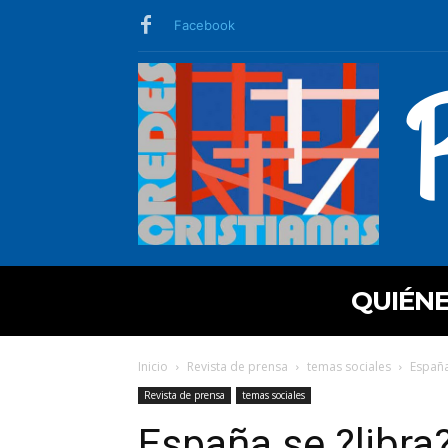
Facebook
QUIÉN
Inicio
Revista de prensa
temas sociales
España
Revista de prensa
temas sociales
España se ?libra