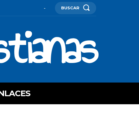
BUSCAR
-
stianas
NLACES