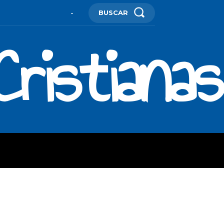
BUSCAR
-
ristianas
ES
MORE