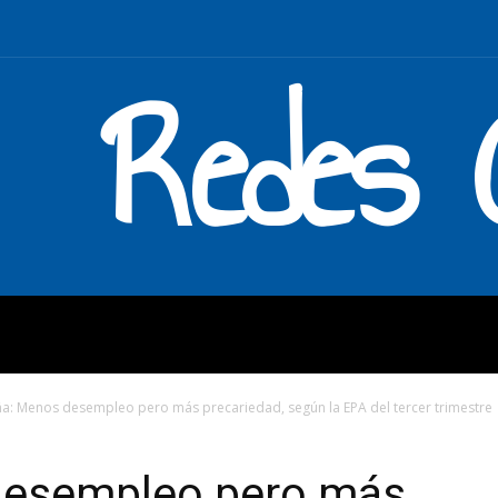
Redes C
MOS
QUÉ HACEMOS
ENLAC
a: Menos desempleo pero más precariedad, según la EPA del tercer trimestre
desempleo pero más