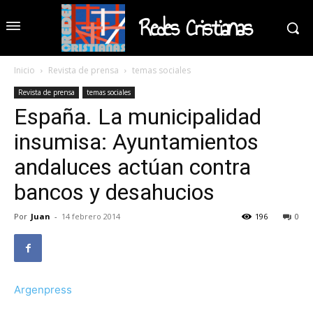
Redes Cristianas
Inicio
Revista de prensa
temas sociales
Revista de prensa
temas sociales
España. La municipalidad
insumisa: Ayuntamientos
andaluces actúan contra
bancos y desahucios
Por
Juan
-
14 febrero 2014
196
0
Argenpress