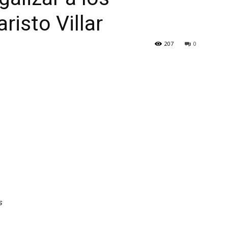
risto Villar
207
0
s