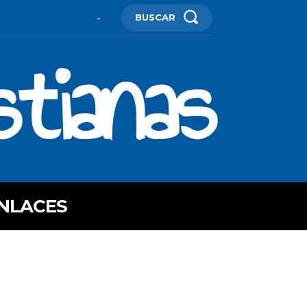
BUSCAR
-
stianas
NLACES