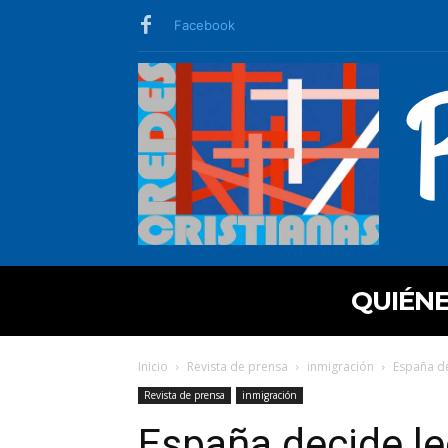
Facebook
QUIÉN
Inicio
Revista de prensa
inmigración
España dec
Revista de prensa
inmigración
España decide leg