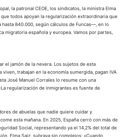
al, la patronal CEOE, los sindicatos, la ministra Elma
 que todos apoyan la regularización extraordinaria que
á hasta 840.000, según cálculos de Funcas—, en lo
ica migratoria española y europea. Vamos por partes,
r el jamón de la nevera. Los sujetos de esta
a viven, trabajan en la economía sumergida, pagan IVA
mista José Manuel Corrales lo resume con una
La regularización de inmigrantes es fuente de
ores de abuelas que nadie quiere cuidar y
ed come esta mañana. En 2025, España cerró con más de
Seguridad Social, representando ya el 14,2% del total de
usión, Elma Saiz, subraya sin complejos: «Cuando