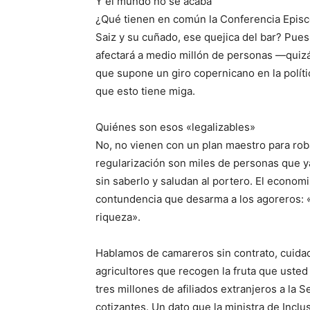
Y el mundo no se acaba
¿Qué tienen en común la Conferencia Episcop
Saiz y su cuñado, ese quejica del bar? Pues
afectará a medio millón de personas —quiz
que supone un giro copernicano en la polít
que esto tiene miga.
Quiénes son esos «legalizables»
No, no vienen con un plan maestro para roba
regularización son miles de personas que y
sin saberlo y saludan al portero. El econo
contundencia que desarma a los agoreros: «
riqueza».
Hablamos de camareros sin contrato, cuidad
agricultores que recogen la fruta que ust
tres millones de afiliados extranjeros a la 
cotizantes. Un dato que la ministra de Incl