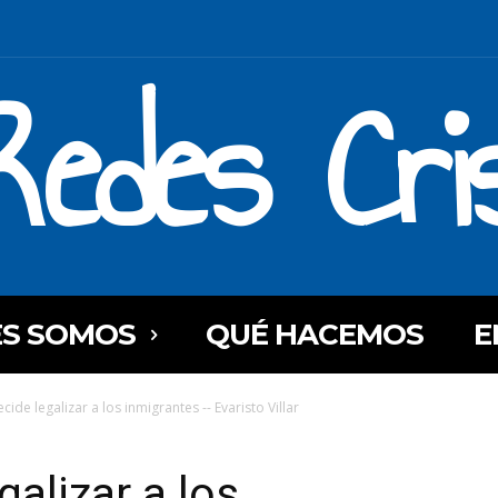
Redes Cri
ES SOMOS
QUÉ HACEMOS
E
ide legalizar a los inmigrantes -- Evaristo Villar
alizar a los