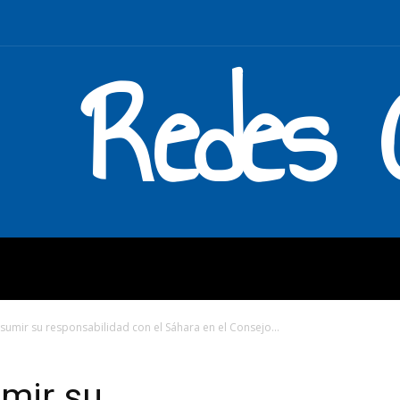
Redes C
MOS
QUÉ HACEMOS
ENLAC
umir su responsabilidad con el Sáhara en el Consejo...
mir su