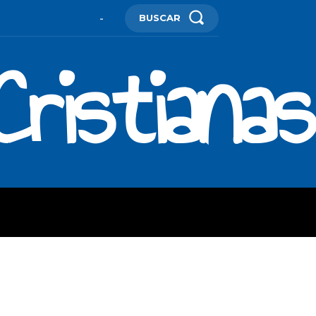
BUSCAR
-
ristianas
ES
MORE