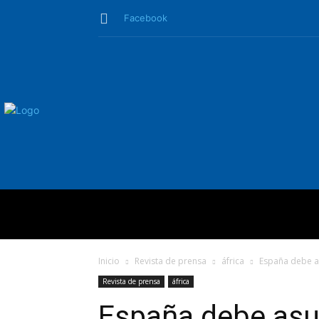
Facebook
QUIÉNES SO
Inicio
Revista de prensa
áfrica
España debe as
Revista de prensa
áfrica
España debe asu